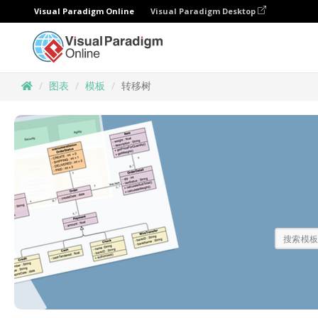
Visual Paradigm Online
Visual Paradigm Desktop
图表
模板
转移树