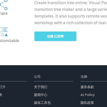
Create transition tree online. Visual 
transition tree maker and a large vari
hare
templates. It also supports remote wo
workshop with a rich collection of real-
创建过渡树
ustomizable
公司
法律
灯片
关于我们
服务条款
表
新闻中心
AI Policy
媒体工具包
隐私政策