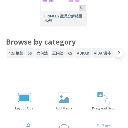
PRINCE2 產品分解結構
示例
Browse by category
4Qs 框架
5S
六何法
五问法
6S
ADKAR
AIDA 漏斗
AWS 
Layout Aids
Add Media
Drag and Drop