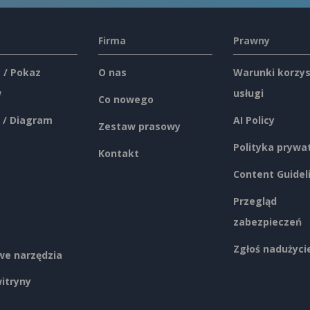
Firma
Prawny
 / Pokaz
O nas
Warunki korzys
w
usługi
Co nowego
 / Diagram
AI Policy
Zestaw prasowy
Polityka prywa
Kontakt
Content Guidel
Przegląd
zabezpieczeń
Zgłoś nadużyci
e narzędzia
itryny