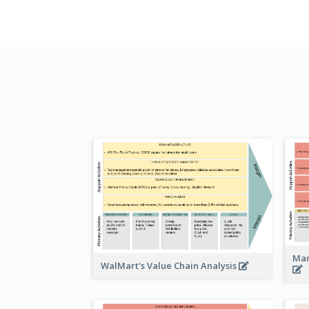
Man
WalMart's Value Chain Analysis