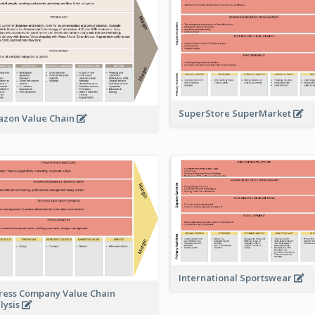
SuperStore SuperMarket
zon Value Chain
International Sportswear
ress Company Value Chain
lysis