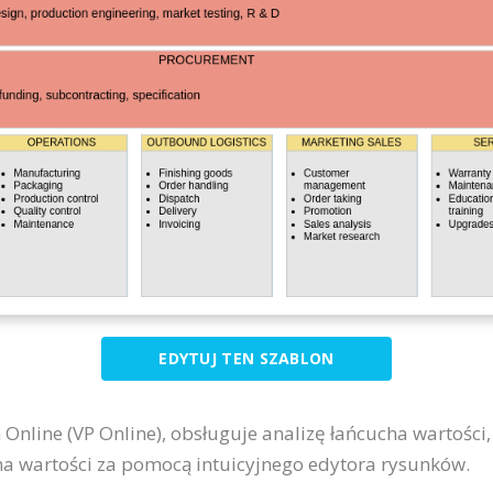
EDYTUJ TEN SZABLON
Online (VP Online), obsługuje analizę łańcucha wartości
a wartości za pomocą intuicyjnego edytora rysunków.