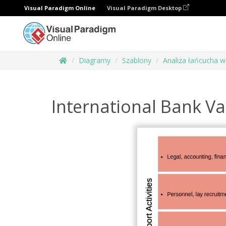
Visual Paradigm Online
Visual Paradigm Desktop
Diagramy
Szablony
Analiza łańcucha w
International Bank Va