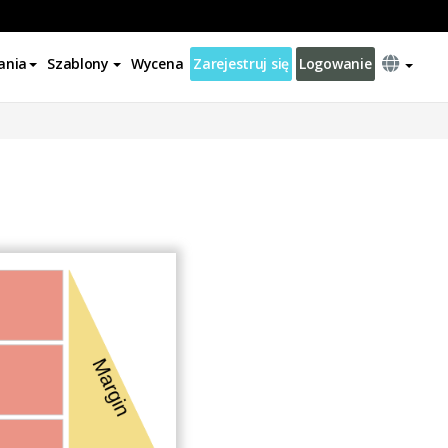
ania
Szablony
Wycena
Zarejestruj się
Logowanie