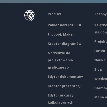
Produkt
Zasoby
Pakiet narzędzi PDF
Książka
slajdó
Flipbook Maker
Projekt
Kreator diagramów
Forum
Narzędzie do
projektowania
Nauka
graficznego
Blog
Edytor dokumentów
Wiedza
Kreator prezentacji
Darmow
Edytor arkuszy
Mapa w
kalkulacyjnych