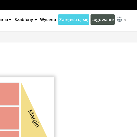
ania
Szablony
Wycena
Zarejestruj się
Logowanie