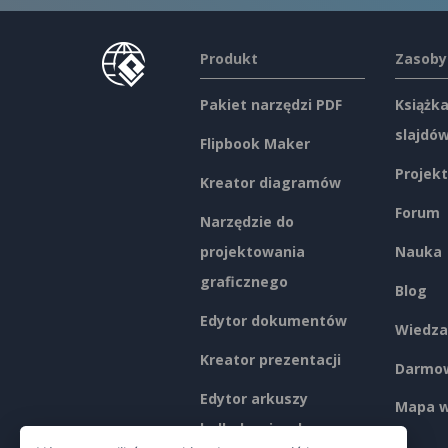
Produkt
Zasoby
Pakiet narzędzi PDF
Książka
slajdó
Flipbook Maker
Projekt
Kreator diagramów
Forum
Narzędzie do
projektowania
Nauka
graficznego
Blog
Edytor dokumentów
Wiedza
Kreator prezentacji
Darmow
Edytor arkuszy
Mapa w
kalkulacyjnych