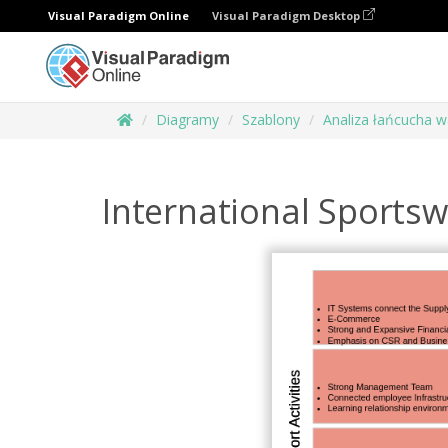
Visual Paradigm Online
Visual Paradigm Desktop
Diagramy
Szablony
Analiza łańcucha w
International Sports