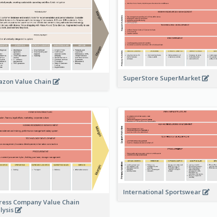
SuperStore SuperMarket
zon Value Chain
International Sportswear
ress Company Value Chain
lysis