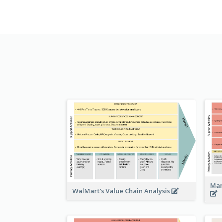
Man
WalMart's Value Chain Analysis