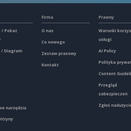
Firma
Prawny
 / Pokaz
O nas
Warunki korzys
w
usługi
Co nowego
 / Diagram
AI Policy
Zestaw prasowy
Polityka prywa
Kontakt
Content Guidel
Przegląd
zabezpieczeń
Zgłoś nadużyci
e narzędzia
itryny