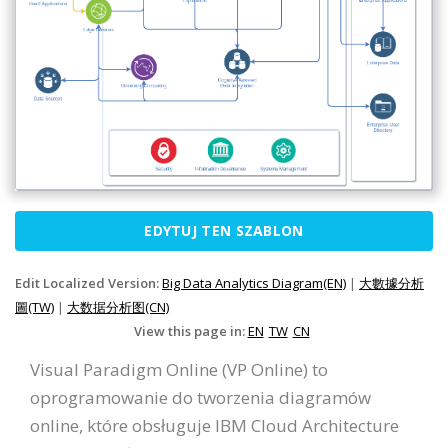
EDYTUJ TEN SZABLON
Edit Localized Version:
Big Data Analytics Diagram(EN)
|
大數據分析
圖(TW)
|
大数据分析图(CN)
View this page in:
EN
TW
CN
Visual Paradigm Online (VP Online) to
oprogramowanie do tworzenia diagramów
online, które obsługuje IBM Cloud Architecture