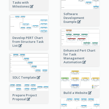
Tasks with
Milestones
Software
Development
Example
Develop PERT Chart
from Structure Task
List
Enhanced Pert Chart
for Task
Management
Automation
SDLC Template
Build a Website
Prepare Project
Proposal