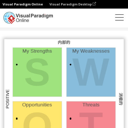
Visual Paradigm Online
Visual Paradigm Desktop
图表
模板
SWOT 分析
个人 SWOT 分析