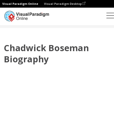
Visual Paradigm Online
Visual Paradigm Desktop
翻页书本
模板
传记
Chadwick Boseman Biography
Chadwick Boseman
Biography