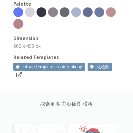
Palette
Dimension
600 x 400 px
Related Templates
infoart.templates.topic.makeup
化妆师
探索更多 主页插图 模板