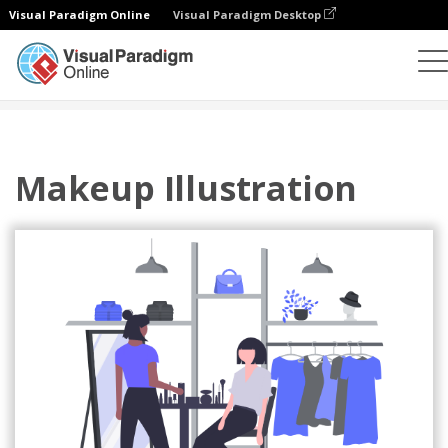
Visual Paradigm Online
Visual Paradigm Desktop
插图
模板
主页插图
Makeup Illustration
Makeup Illustration