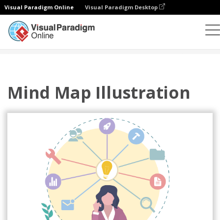
Visual Paradigm Online
Visual Paradigm Desktop
插图
模板
主页插图
Mind Map Illustration
Mind Map Illustration