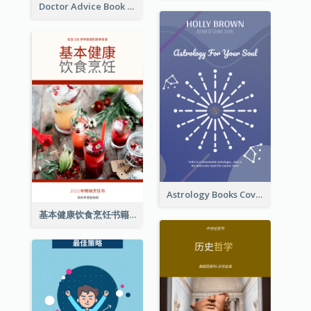
Doctor Advice Book Cover Design
Astrology Books Cover Design
基本健康饮食烹饪书籍封面