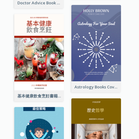
Doctor Advice Book Cover Design
Astrology Books Cover Design
基本健康飲食烹飪書籍封面