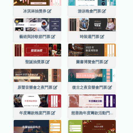
冰淇淋抽獎券
游泳晚會門票
藝術與詩歌節門票
時裝週門票
聖誕抽獎票
圖書博覽會門票
原聲音樂會之夜門票
復古之夜音樂會門票
年度籌款晚宴門票
慈善跑年度籌款活動門票