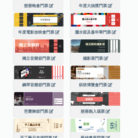
慈善晚會門票
年度大抽獎門票
年度電影放映會門票
灑水節及嘉年華門票
獨立音樂節門票
攝影展門票
鋼琴音樂節門票
烘焙博覽會門票
芭蕾舞節門票
慈善跑入埸票
手工藝品市場門票
藍綠書展門票