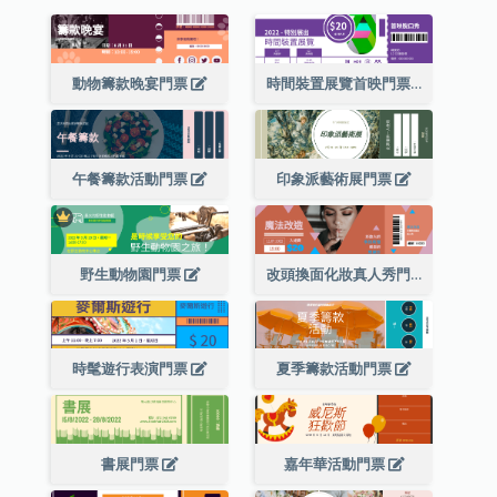
動物籌款晚宴門票
時間裝置展覽首映門票
午餐籌款活動門票
印象派藝術展門票
野生動物園門票
改頭換面化妝真人秀門票
時髦遊行表演門票
夏季籌款活動門票
書展門票
嘉年華活動門票