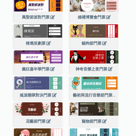
萬聖節派對門票
婚禮博覽會門票
棟篤笑劇票
貓狗節門票
瘋狂嘉年華門票
神奇音樂之夜門票
搖滾樂隊對決門票
藝術與流行音樂節門票
花藝節門票
寵物節門票