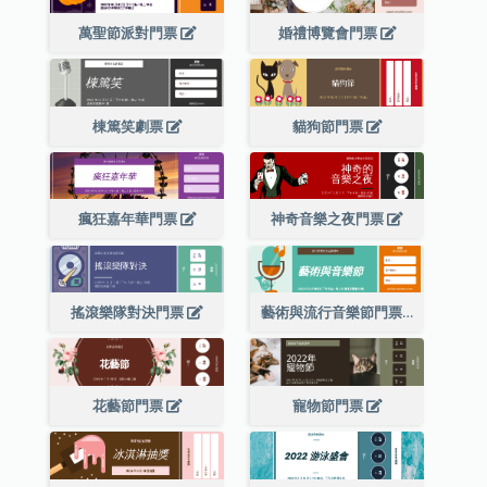
萬聖節派對門票
婚禮博覽會門票
棟篤笑劇票
貓狗節門票
瘋狂嘉年華門票
神奇音樂之夜門票
搖滾樂隊對決門票
藝術與流行音樂節門票
花藝節門票
寵物節門票