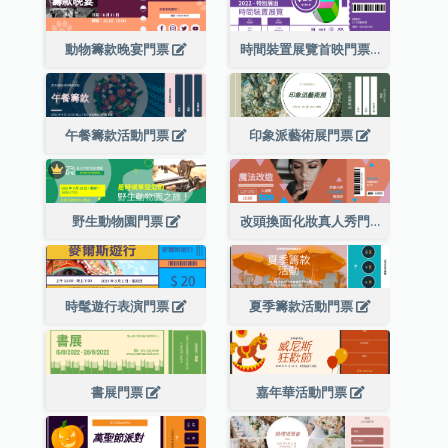
動物籌款晚宴門票
時間裝置展覽首映門票
午餐籌款活動門票
印象派藝術展門票
野生動物園門票
改頭換面化妝真人秀門票
時髦遊行表演門票
夏季籌款活動門票
書展門票
嘉年華活動門票