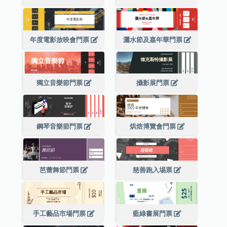
年度電影放映會門票
灑水節及嘉年華門票
獨立音樂節門票
攝影展門票
鋼琴音樂節門票
烘焙博覽會門票
芭蕾舞節門票
慈善跑入埸票
手工藝品市場門票
藍綠書展門票