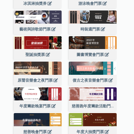
冰淇淋抽獎券
游泳晚會門票
藝術與詩歌節門票
時裝週門票
聖誕抽獎票
圖書博覽會門票
原聲音樂會之夜門票
復古之夜音樂會門票
年度籌款晚宴門票
慈善跑年度籌款活動門票
慈善晚會門票
年度大抽獎門票