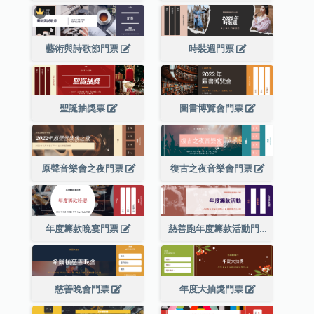
藝術與詩歌節門票
時裝週門票
聖誕抽獎票
圖書博覽會門票
原聲音樂會之夜門票
復古之夜音樂會門票
年度籌款晚宴門票
慈善跑年度籌款活動門票
慈善晚會門票
年度大抽獎門票