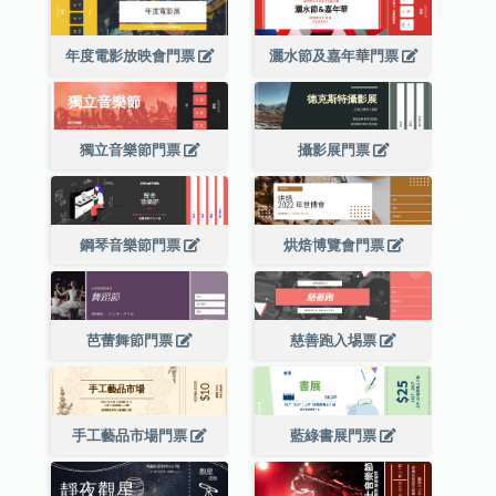
年度電影放映會門票
灑水節及嘉年華門票
獨立音樂節門票
攝影展門票
鋼琴音樂節門票
烘焙博覽會門票
芭蕾舞節門票
慈善跑入埸票
手工藝品市場門票
藍綠書展門票