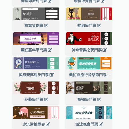
萬聖節派對門票
婚禮博覽會門票
棟篤笑劇票
貓狗節門票
瘋狂嘉年華門票
神奇音樂之夜門票
搖滾樂隊對決門票
藝術與流行音樂節門票
花藝節門票
寵物節門票
冰淇淋抽獎券
游泳晚會門票