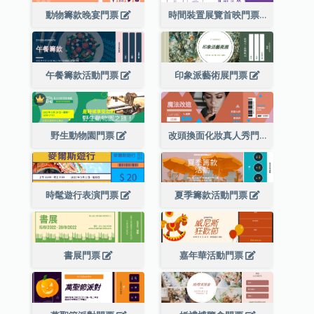
動物籌款晚宴門票
時間裝置展覽首映門票
午餐籌款活動門票
印象派藝術展門票
野生動物園門票
改頭換面化妝真人秀門票
時髦遊行表演門票
夏季籌款活動門票
書展門票
嘉年華活動門票