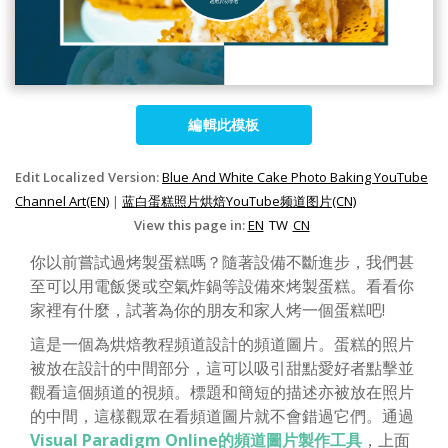
編輯此模板
Edit Localized Version:
Blue And White Cake Photo Baking YouTube
Channel Art(EN)
|
蓝白蛋糕照片烘焙YouTube频道图片(CN)
View this page in:
EN
TW
CN
你以前嘗試過烤製蛋糕嗎？隨著設備不斷進步，我們甚
至可以用電飯煲或空氣炸鍋等設備來烤製蛋糕。看看你
家裡有什麼，試著為你的朋友和家人烤一個蛋糕吧!
這是一個為烘焙教程頻道設計的頻道圖片。蛋糕的照片
被放在設計的中間部分，這可以吸引甜點愛好者點擊並
觀看這個頻道的視頻。標題和簡短的描述亦被放在照片
的中間，這樣觀眾在看頻道圖片就不會錯過它們。通過
Visual Paradigm Online的頻道圖片製作工具
，上面