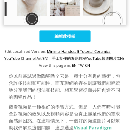
編輯此模板
Edit Localized Version:
Minimal Handcraft Tutorial Ceramics
YouTube Channel Art(EN)
|
手工制作的陶瓷教程YouTube频道图片(CN)
View this page in:
EN
TW
CN
你以前嘗試過做陶瓷嗎？它是一種十分有趣的藝術，包
含許多技能和可能性。而互聯網的存在則讓我們能輕鬆
地分享我們的想法和技能、相互學習從而共同創造不同
的陶瓷作品！
觀看視頻是一種很好的學習方式。但是，人們有時可能
會對視頻的效果以及視頻內容是否真正滿足他們的需求
而感到困惑。在這種情況下，一個好的頻道圖片可以幫
助我們解決這個問題。這是通過
Visual Paradigm