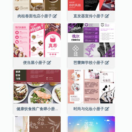
肉桂卷面包店小册子
直发器宣传小册子
便当屋小册子
芭蕾舞学校小册子
健康饮食推广食肆小册子
时尚与化妆小册子