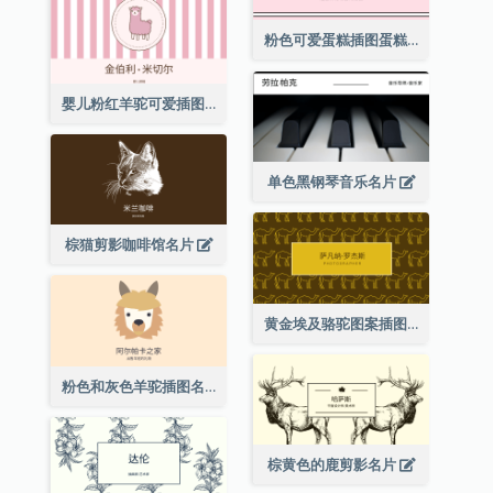
粉色可爱蛋糕插图蛋糕店名片
婴儿粉红羊驼可爱插图名片
单色黑钢琴音乐名片
棕猫剪影咖啡馆名片
黄金埃及骆驼图案插图名片
粉色和灰色羊驼插图名片
棕黄色的鹿剪影名片