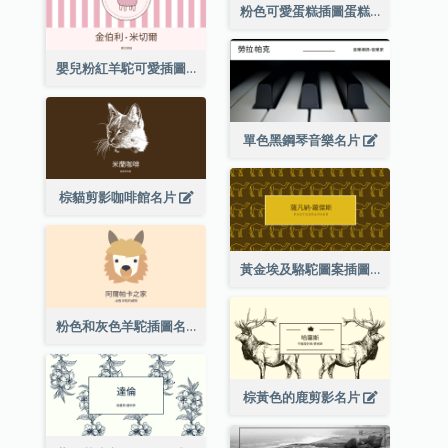
粉色可愛蛋糕插圖蛋糕店名片
嬰兒粉紅羊駝可愛插圖名片
單色黑鋼琴音樂名片
棕貓剪影咖啡館名片
黃金埃及駱駝圖案插圖名片
粉色和灰色羊駝插圖名片
棕黃色的鹿剪影名片