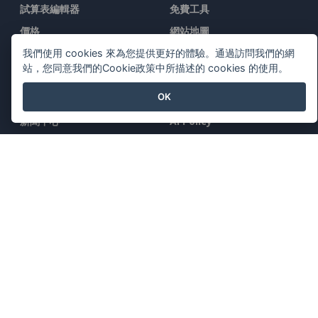
試算表編輯器
免費工具
價格
網站地圖
我們使用 cookies 來為您提供更好的體驗。通過訪問我們的網
站，您同意我們的Cookie政策中所描述的 cookies 的使用。
公司
法律
OK
關於我們
服務條款
新聞中心
AI Policy
媒體工具包
隱私政策
聯繫我們
Content Guidelines
安全概述
舉報投訴
與我們聯系