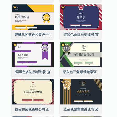
带徽章的蓝色和黄色十年证书
红紫色条纹框架证书
紫黑色多边形感谢状
绿灰色三角形带徽章证书
粉色和蓝色镜框公司证书
蓝金色徽章感谢证书