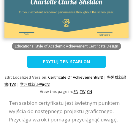
Educational Style of Academic Achievement Certificate Design
EDYTUJ TEN SZABLON
Edit Localized Version:
Certificate Of Achievement(EN)
|
學習成就證
書(TW)
|
学习成就证书(CN)
View this page in:
EN
TW
CN
Ten szablon certyfikatu jest świetnym punktem
wyjścia do następnego projektu graficznego.
Przyciąga wzrok i pomaga przyciągnąć uwagę.