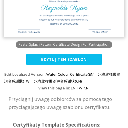
Pastel Splash Pattern Certificate Design For Participation
EDYTUJ TEN SZABLON
Edit Localized Version:
Water Colour Certificate(EN)
|
水彩紋樣展覽
講者感謝狀(TW)
|
水彩纹样展览讲者感谢状(CN)
View this page in:
EN
TW
CN
Przyciągnij uwagę odbiorców za pomocą tego
przyciągającego uwagę szablonu certyfikatu.
Certyfikaty Template Specifications: