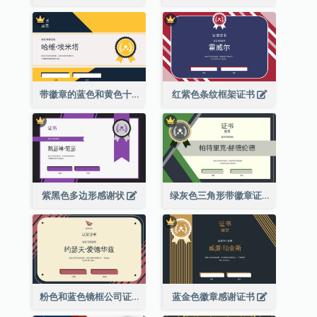
带徽章的蓝色和黄色十年证书
红紫色条纹框架证书
紫黑色多边形感谢状
绿灰色三角形带徽章证书
粉色和蓝色镜框公司证书
蓝金色徽章感谢证书