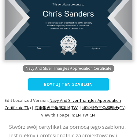
Navy And Sliver Triangles Appreciation Certificate
EDYTUJ TEN SZABLON
Edit Localized Version:
Navy And Sliver Triangles Appreciation
Certificate(EN)
|
海軍銀色三角感謝狀(TW)
|
海军银色三角感谢状(CN)
View this page in:
EN
TW
CN
Stwórz swój certyfikat za pomocą tego szablonu.
Jest piękny i profesjonalnie zaprojektowany i