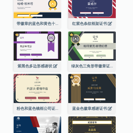
带徽章的蓝色和黄色十年证书
红紫色条纹框架证书
紫黑色多边形感谢状
绿灰色三角形带徽章证书
粉色和蓝色镜框公司证书
蓝金色徽章感谢证书