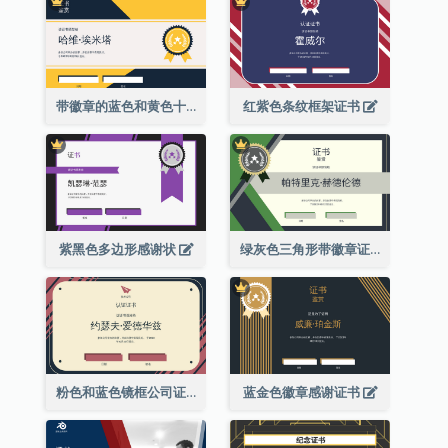
带徽章的蓝色和黄色十年证书
红紫色条纹框架证书
紫黑色多边形感谢状
绿灰色三角形带徽章证书
粉色和蓝色镜框公司证书
蓝金色徽章感谢证书