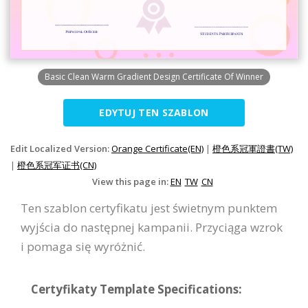
Basic Clean Warm Gradient Design Certificate Of Winner
EDYTUJ TEN SZABLON
Edit Localized Version:
Orange Certificate(EN)
|
橙色系冠軍證書(TW)
|
橙色系冠军证书(CN)
View this page in:
EN
TW
CN
Ten szablon certyfikatu jest świetnym punktem
wyjścia do następnej kampanii. Przyciąga wzrok
i pomaga się wyróżnić.
Certyfikaty Template Specifications: