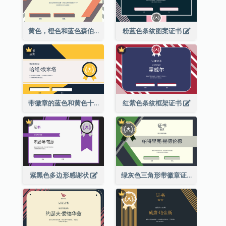
黄色，橙色和蓝色森伯斯特证书
粉蓝色条纹图案证书
带徽章的蓝色和黄色十年证书
红紫色条纹框架证书
紫黑色多边形感谢状
绿灰色三角形带徽章证书