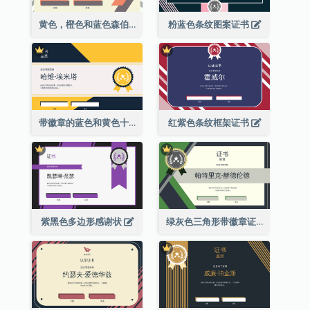
黄色，橙色和蓝色森伯斯特证书
粉蓝色条纹图案证书
带徽章的蓝色和黄色十年证书
红紫色条纹框架证书
紫黑色多边形感谢状
绿灰色三角形带徽章证书