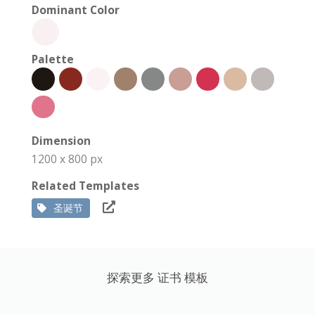
Dominant Color
Palette
Dimension
1200 x 800 px
Related Templates
圣诞节
探索更多 证书 模板