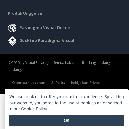
Produk Unggulan
Paradigma Visual Online
Desktop Paradigma Visual
©2026 by Visual Paradigm. Semua hak cipta dilindungi undang-
undang.
Ketentuan Layanan
AI Policy
Kebijakan Privasi
Content Guidelines
Tinjauan Keamanan
We use cookies to offer you a better experience. By visiting
our website, you agree to the use of cookies as described
in our
Cookie Policy
.
OK