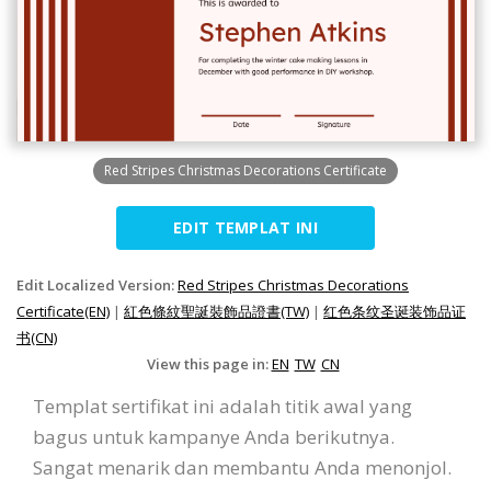
Red Stripes Christmas Decorations Certificate
EDIT TEMPLAT INI
Edit Localized Version:
Red Stripes Christmas Decorations
Certificate(EN)
|
紅色條紋聖誕裝飾品證書(TW)
|
红色条纹圣诞装饰品证
书(CN)
View this page in:
EN
TW
CN
Templat sertifikat ini adalah titik awal yang
bagus untuk kampanye Anda berikutnya.
Sangat menarik dan membantu Anda menonjol.