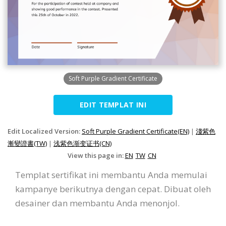
Soft Purple Gradient Certificate
EDIT TEMPLAT INI
Edit Localized Version:
Soft Purple Gradient Certificate(EN)
|
淺紫色
漸變證書(TW)
|
浅紫色渐变证书(CN)
View this page in:
EN
TW
CN
Templat sertifikat ini membantu Anda memulai
kampanye berikutnya dengan cepat. Dibuat oleh
desainer dan membantu Anda menonjol.