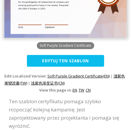
Soft Purple Gradient Certificate
EDYTUJ TEN SZABLON
Edit Localized Version:
Soft Purple Gradient Certificate(EN)
|
淺紫色
漸變證書(TW)
|
浅紫色渐变证书(CN)
View this page in:
EN
TW
CN
Ten szablon certyfikatu pomaga szybko
rozpocząć kolejną kampanię. Jest
zaprojektowany przez projektanta i pomaga się
wyróżnić.