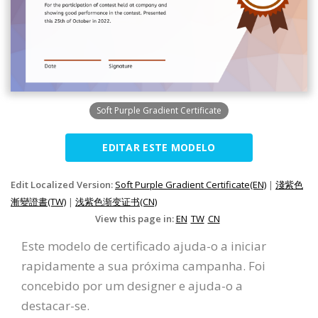
Soft Purple Gradient Certificate
EDITAR ESTE MODELO
Edit Localized Version:
Soft Purple Gradient Certificate(EN)
|
淺紫色
漸變證書(TW)
|
浅紫色渐变证书(CN)
View this page in:
EN
TW
CN
Este modelo de certificado ajuda-o a iniciar
rapidamente a sua próxima campanha. Foi
concebido por um designer e ajuda-o a
destacar-se.