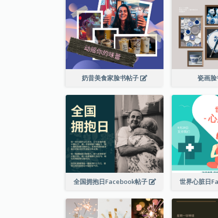
奶昔美食家脸书帖子
瓷画脸
全国拥抱日Facebook帖子
世界心脏日Fa