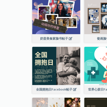
奶昔美食家脸书帖子
瓷画脸
全国拥抱日Facebook帖子
世界心脏日Fa