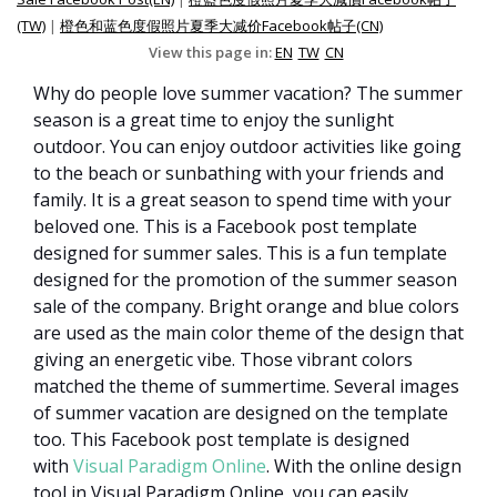
(TW)
|
橙色和蓝色度假照片夏季大减价Facebook帖子(CN)
View this page in:
EN
TW
CN
Why do people love summer vacation? The summer
season is a great time to enjoy the sunlight
outdoor. You can enjoy outdoor activities like going
to the beach or sunbathing with your friends and
family. It is a great season to spend time with your
beloved one. This is a Facebook post template
designed for summer sales. This is a fun template
designed for the promotion of the summer season
sale of the company. Bright orange and blue colors
are used as the main color theme of the design that
giving an energetic vibe. Those vibrant colors
matched the theme of summertime. Several images
of summer vacation are designed on the template
too. This Facebook post template is designed
with
Visual Paradigm Online
. With the online design
tool in Visual Paradigm Online, you can easily