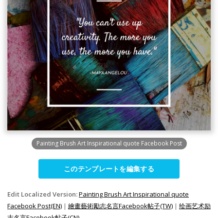
Painting Brush Art Inspirational quote Facebook Post
このテンプレートを編集する
Edit Localized Version:
Painting Brush Art Inspirational quote
Facebook Post(EN)
|
繪畫藝術勵志名言Facebook帖子(TW)
|
绘画艺术励
志名言Facebook帖子(CN)