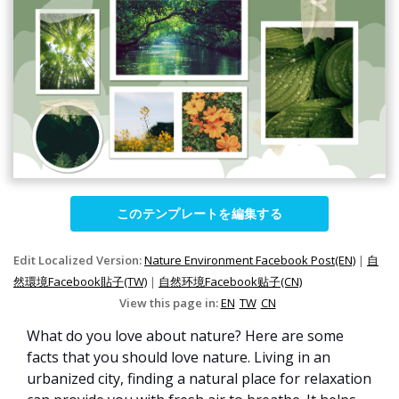
このテンプレートを編集する
Edit Localized Version:
Nature Environment Facebook Post(EN)
|
自
然環境Facebook貼子(TW)
|
自然环境Facebook贴子(CN)
View this page in:
EN
TW
CN
What do you love about nature? Here are some
facts that you should love nature. Living in an
urbanized city, finding a natural place for relaxation