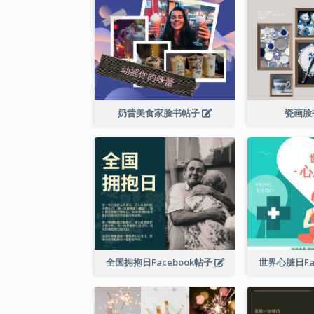
奶昔美食家脸书帖子
瓷画脸
全国拥抱日Facebook帖子
世界心脏日Fa