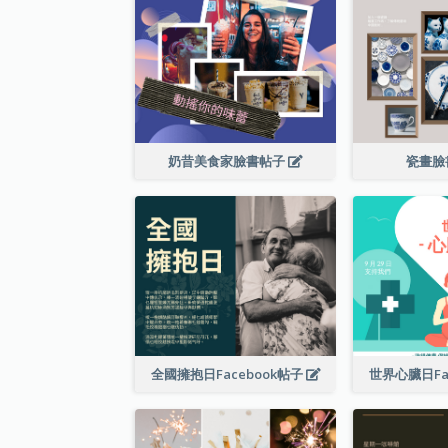
奶昔美食家臉書帖子
瓷畫臉
全國擁抱日Facebook帖子
世界心臟日Fa