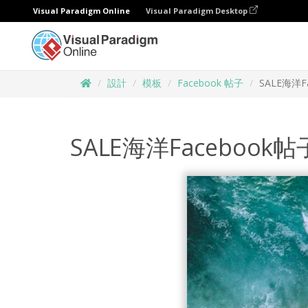
Visual Paradigm Online
Visual Paradigm Desktop
設計
模板
Facebook 帖子
SALE海洋F
SALE海洋Facebook帖