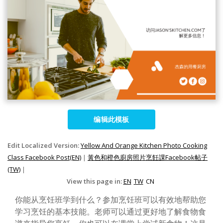
编辑此模板
Edit Localized Version:
Yellow And Orange Kitchen Photo Cooking
Class Facebook Post(EN)
|
黃色和橙色廚房照片烹飪課Facebook帖子
(TW)
|
View this page in:
EN
TW
CN
你能从烹饪班学到什么？参加烹饪班可以有效地帮助您
学习烹饪的基本技能。老师可以通过更好地了解食物食