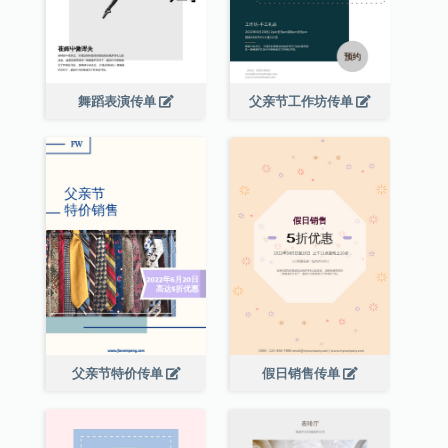
舞蹈表演传单
父亲节工作坊传单
父亲节特价传单
假日销售传单