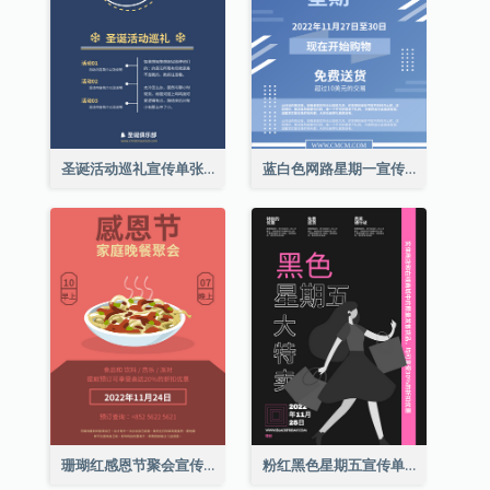
圣诞活动巡礼宣传单张(附介绍)
蓝白色网路星期一宣传单张
珊瑚红感恩节聚会宣传单张
粉红黑色星期五宣传单张