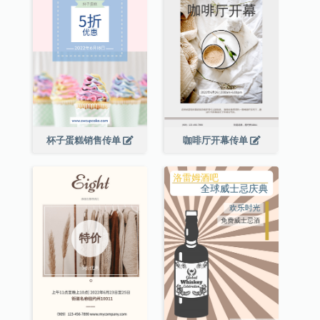
杯子蛋糕销售传单
咖啡厅开幕传单