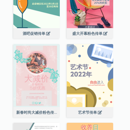
酒吧促销传单
盛大开幕粉色传单
新春时尚大减价粉色传单
艺术节传单