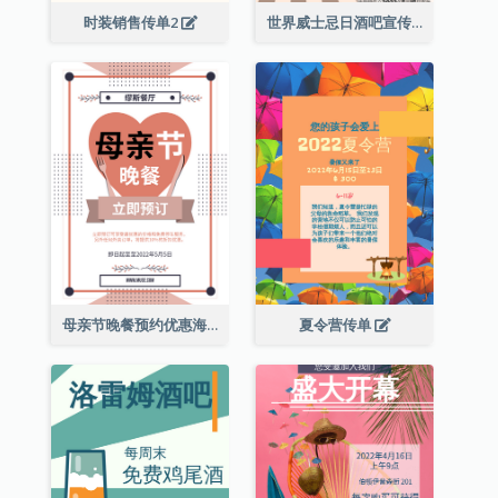
时装销售传单2
世界威士忌日酒吧宣传传单
母亲节晚餐预约优惠海报
夏令营传单