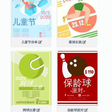
儿童节传单
募捐长跑
网球比赛
保龄球派对