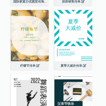
国际家庭日优惠宣传海报
烘焙销售传单
柠檬节传单
夏季大减价传单