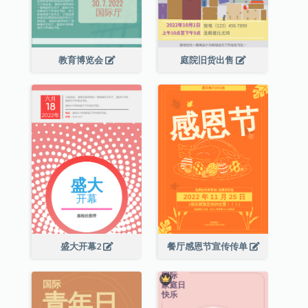
教育博览会
庭院旧货出售
盛大开幕2
餐厅感恩节宣传传单