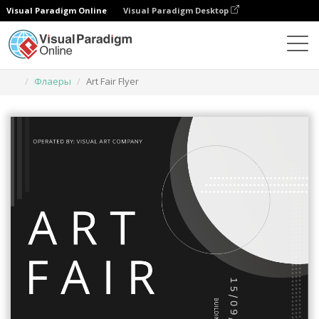
Visual Paradigm Online
Visual Paradigm Desktop
Инструмент графического дизайна
Шаблоны
Флаеры
Art Fair Flyer