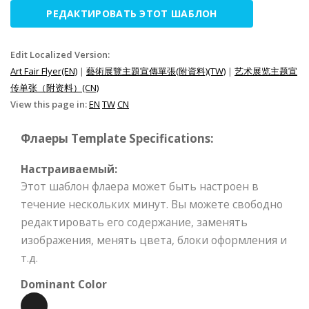
РЕДАКТИРОВАТЬ ЭТОТ ШАБЛОН
Edit Localized Version:
Art Fair Flyer(EN)
|
藝術展覽主題宣傳單張(附資料)(TW)
|
艺术展览主题宣
传单张（附资料）(CN)
View this page in:
EN
TW
CN
Флаеры Template Specifications:
Настраиваемый:
Этот шаблон флаера может быть настроен в
течение нескольких минут. Вы можете свободно
редактировать его содержание, заменять
изображения, менять цвета, блоки оформления и
т.д.
Dominant Color