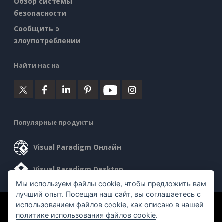
Обзор системы
безопасности
Сообщить о
злоупотреблении
Найти нас на
Популярные продукты
Visual Paradigm Онлайн
Visual Paradigm Desktop
Мы используем файлы cookie, чтобы предложить вам
лучший опыт. Посещая наш сайт, вы соглашаетесь с
использованием файлов cookie, как описано в нашей
©2026 by Visual Paradigm. Все права защищены.
политике использования файлов cookie
.