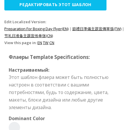
РЕДАКТИРОВАТЬ ЭТОТ ШАБЛОН
Edit Localized Version:
Preparation For Boxing Day Flyer(EN)
|
節禮日準備主題宣傳單張(TW)
|
节礼日准备主题宣传单张(CN)
View this page in:
EN
TW
CN
Флаеры Template Specifications:
Настраиваемый:
Этот шаблон флаера может быть полностью
настроен в соответствии с вашими
потребностями, будь то содержание, цвета,
макеты, блоки дизайна или любые другие
элементы дизайна.
Dominant Color