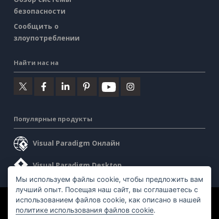
безопасности
Сообщить о
злоупотреблении
Найти нас на
Популярные продукты
Visual Paradigm Онлайн
Visual Paradigm Desktop
Мы используем файлы cookie, чтобы предложить вам
лучший опыт. Посещая наш сайт, вы соглашаетесь с
использованием файлов cookie, как описано в нашей
©2026 by Visual Paradigm. Все права защищены.
политике использования файлов cookie
.