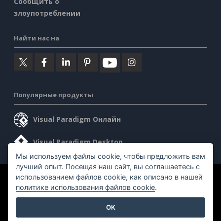
Сообщить о
злоупотреблении
Найти нас на
Популярные продукты
Visual Paradigm Онлайн
Visual Paradigm Desktop
Мы используем файлы cookie, чтобы предложить вам
лучший опыт. Посещая наш сайт, вы соглашаетесь с
использованием файлов cookie, как описано в нашей
©2026 by Visual Paradigm. Все права защищены.
политике использования файлов cookie
.
Условия предоставления услуг
AI Policy
OK
Политика конфиденциальности
Content Guidelines