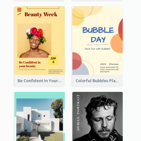
Be Confident In Your Beauty Week Flyer
Colorful Bubbles Playing With Bubbles Flyer