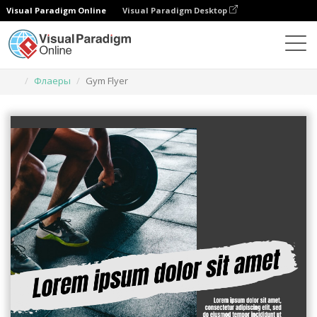
Visual Paradigm Online
Visual Paradigm Desktop
Инструмент графического дизайна
Шаблоны
Флаеры
Gym Flyer