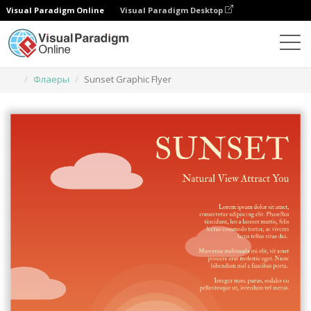
Visual Paradigm Online
Visual Paradigm Desktop
Инструмент графического дизайна
Шаблоны
Флаеры
Sunset Graphic Flyer