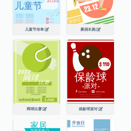
儿童节传单
募捐长跑
网球比赛
保龄球派对