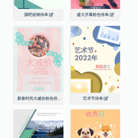
酒吧促销传单
盛大开幕粉色传单
新春时尚大减价粉色传单
艺术节传单