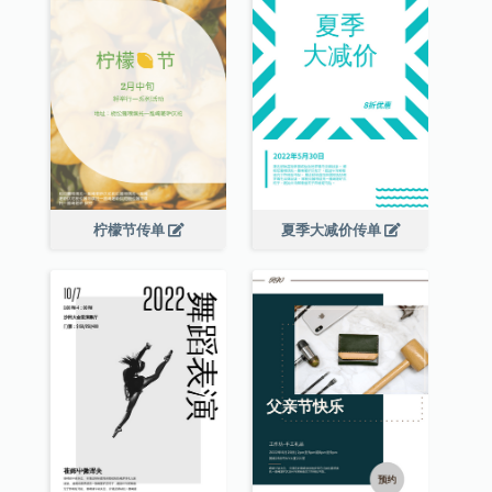
柠檬节传单
夏季大减价传单