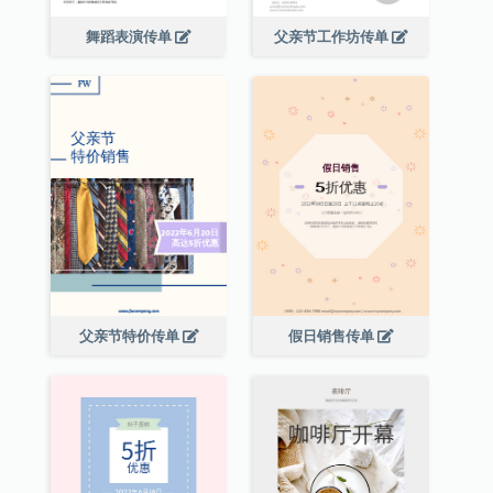
舞蹈表演传单
父亲节工作坊传单
父亲节特价传单
假日销售传单