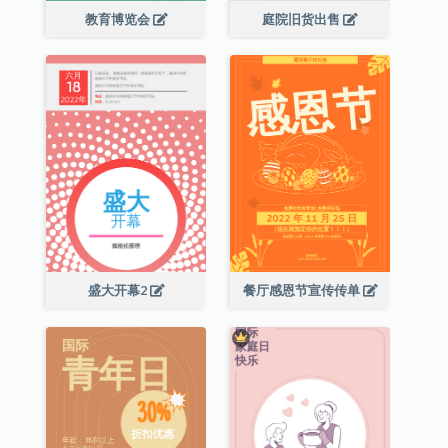
教育博览会
庭院旧货出售
盛大开幕2
餐厅感恩节宣传传单