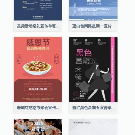
圣诞活动巡礼宣传单张(附介绍)
蓝白色网路星期一宣传单张
珊瑚红感恩节聚会宣传单张
粉红黑色星期五宣传单张