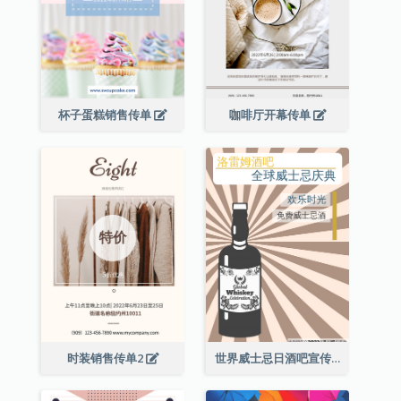
杯子蛋糕销售传单
咖啡厅开幕传单
时装销售传单2
世界威士忌日酒吧宣传传单