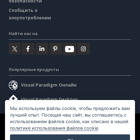
безопасности
Сообщить о
злоупотреблении
Найти нас на
Популярные продукты
Visual Paradigm Онлайн
Visual Paradigm Desktop
Мы используем файлы cookie, чтобы предложить вам
лучший опыт. Посещая наш сайт, вы соглашаетесь с
использованием файлов cookie, как описано в нашей
©2026 by Visual Paradigm. Все права защищены.
политике использования файлов cookie
.
Условия предоставления услуг
AI Policy